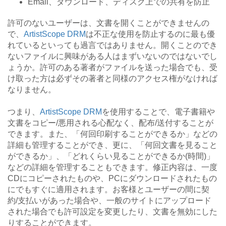
Email、ダウンロード、ディスク上での共有を防止
許可のないユーザーは、文書を開くことができませんの
で、
ArtistScope DRM
は不正な使用を防止するのに最も優
れているといっても過言ではありません。開くことのでき
ないファイルに興味がある人はまずいないのではないでし
ょうか。許可のある著者がファイルを送った場合でも、受
け取った方は必ずその著者と同様のアクセス権がなければ
なりません。
つまり、
ArtistScope DRM
を使用することで、電子書籍や
文書をコピー/悪用される心配なく、配布/送付することが
できます。また、「何回印刷することができるか」などの
詳細も管理することができ、更に、「何回文書を見ること
ができるか」、「どれくらい見ることができるか(時間)」
などの詳細を管理することもできます。修正内容は、一度
CDにコピーされたものや、PCにダウンロードされたもの
にでもすぐに適用されます。お客様とユーザーの間に契
約/支払いがあった場合や、一般のサイトにアップロード
された場合でも許可設定を変更したり、文書を無効にした
りすることができます。