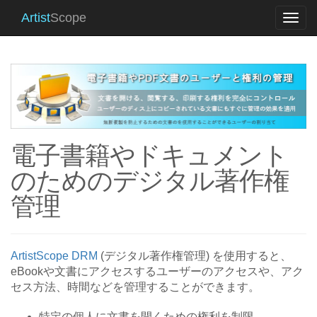
Artist
Scope
Togg
navi
電子書籍やドキュメント
のためのデジタル著作権
管理
ArtistScope DRM
(デジタル著作権管理) を使用すると、
eBookや文書にアクセスするユーザーのアクセスや、アク
セス方法、時間などを管理することができます。
特定の個人に文書を開くための権利を制限